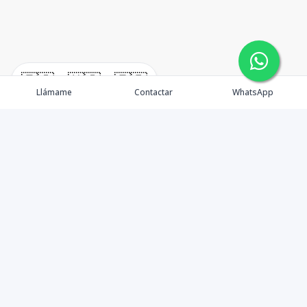
🇪🇸
🇺🇸
🇫🇷
Llámame
Contactar
WhatsApp
Tu aliado de confianza en bienes raíces en la Rep. Dom.
Desde Santo Domingo hasta Punta Cana.
Contáctanos