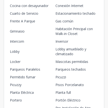
Cocina con desayunador
Conexión Internet
Cuarto de Servicio
Estacionamiento techado
Frente A Parque
Gas común
Habitación Principal con
Gimnasio
Walk-in Closet
Intercom
Inversor
Lobby amueblado y
Lobby
climatizado
Locker
Mascotas permitidas
Parqueos Paralelos
Parqueos techados
Permitido fumar
Picuzzi
Picuzzy
Pisos Porcelanato
Planta Eléctrica
Planta full
Portero
Portón Eléctrico
Pre-Instalación de Aire