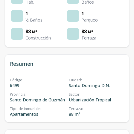
Hab.
Baños
1
1
½ Baños
Parqueo
88
88
M²
M²
Construcción
Terraza
Resumen
Código
:
Ciudad
:
6499
Santo Domingo D.N.
Provincia
:
Sector
:
Santo Domingo de Guzmán
Urbanización Tropical
Tipo de inmueble
:
Terraza
:
Apartamentos
88 m²