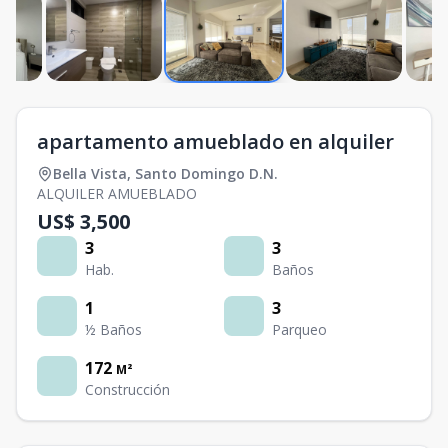
apartamento amueblado en alquiler
Bella Vista
,
Santo Domingo D.N.
ALQUILER AMUEBLADO
US$ 3,500
3
3
Hab.
Baños
1
3
½ Baños
Parqueo
172
M²
Construcción