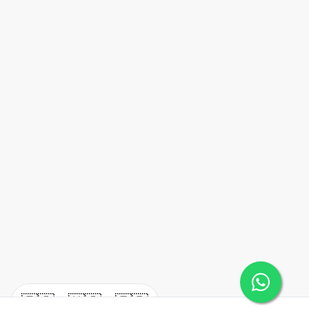
🇪🇸
🇺🇸
🇫🇷