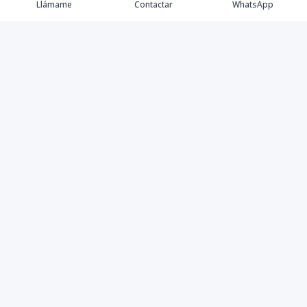
Llámame
Contactar
WhatsApp
Tu aliado de confianza en bienes raíces en la Rep. Dom.
Desde Santo Domingo hasta Punta Cana.
Contáctanos
+18095518081
info@azulpropiedades.com
Autop. Cnel. Rafael Tomás Fernandez Dominguez #55, 3er nivel
10-A, SDE, Rep. Dom.