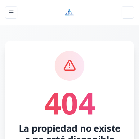
Toggle navigation menu
Toggl
404
La propiedad no existe