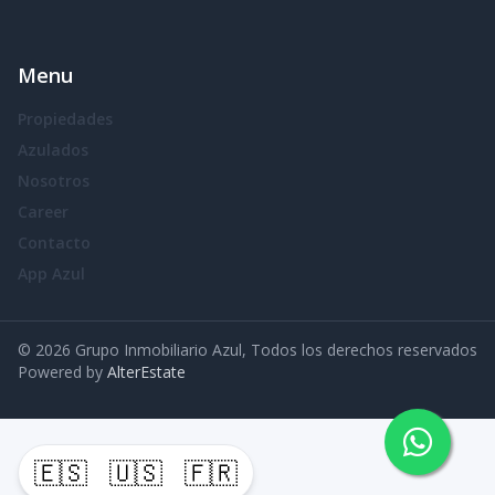
Menu
Propiedades
Azulados
Nosotros
Career
Contacto
App Azul
©
2026
Grupo Inmobiliario Azul
,
Todos los derechos reservados
Powered by
AlterEstate
🇪🇸
🇺🇸
🇫🇷