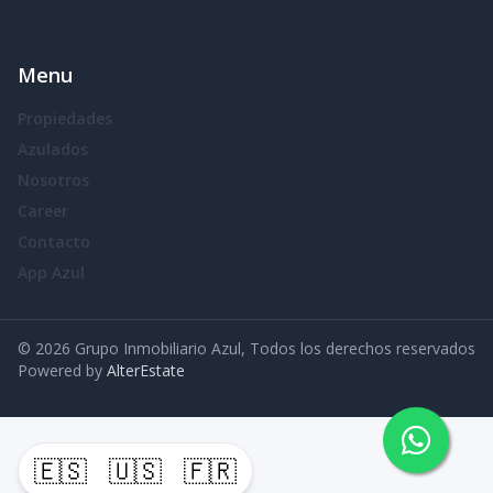
Menu
Propiedades
Azulados
Nosotros
Career
Contacto
App Azul
©
2026
Grupo Inmobiliario Azul
,
Todos los derechos reservados
Powered by
AlterEstate
🇪🇸
🇺🇸
🇫🇷