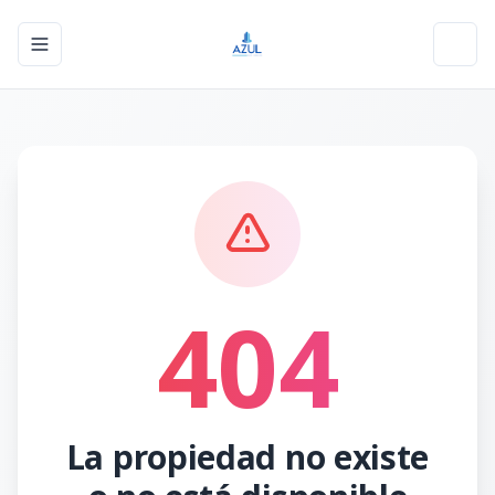
Toggle navigation menu
Toggl
404
La propiedad no existe